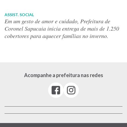
ASSIST. SOCIAL
Em um gesto de amor e cuidado, Prefeitura de
Coronel Sapucaia inicia entrega de mais de 1.250
cobertores para aquecer famílias no inverno.
Acompanhe a prefeitura nas redes
Facebook
Instagram
(link
(link
abre
abre
em
em
nova
nova
janela)
janela)