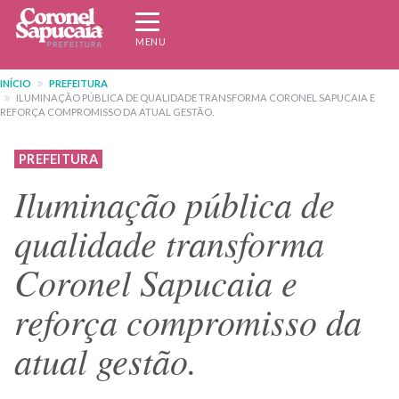
Pular
Expandir/recolher
para
navegação
MENU
o
conteúdo
INÍCIO
PREFEITURA
principal
ILUMINAÇÃO PÚBLICA DE QUALIDADE TRANSFORMA CORONEL SAPUCAIA E
REFORÇA COMPROMISSO DA ATUAL GESTÃO.
PREFEITURA
Iluminação pública de
qualidade transforma
Coronel Sapucaia e
reforça compromisso da
atual gestão.