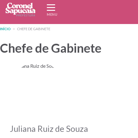
Pular
Expandir/recolher
para
navegação
MENU
o
conteúdo
INÍCIO
CHEFE DE GABINETE
principal
Chefe de Gabinete
Juliana Ruiz de Souza