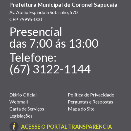
Prefeitura Municipal de Coronel Sapucaia
Av. Abílio Espíndola Sobrinho, 570
CEP 79995-000
Presencial
Atendimento:
das 7:00 ás 13:00
Telefone:
(67) 3122-1144
Links
Diário Oficial
Política de Privacidade
úteis
Webmail
Perguntas e Respostas
(abrem
Carta de Serviços
Mapa do Site
em
Legislações
nova
(LINK
ACESSE O PORTAL TRANSPARÊNCIA
janela)