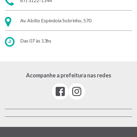
67) 3122-1144
Endereço:
Av. Abílio Espíndola Sobrinho, 570
Horário
Das 07 às 13hs
de
atendimento:
Acompanhe a prefeitura nas redes
Facebook
Instagram
(link
(link
abre
abre
em
em
nova
nova
janela)
janela)