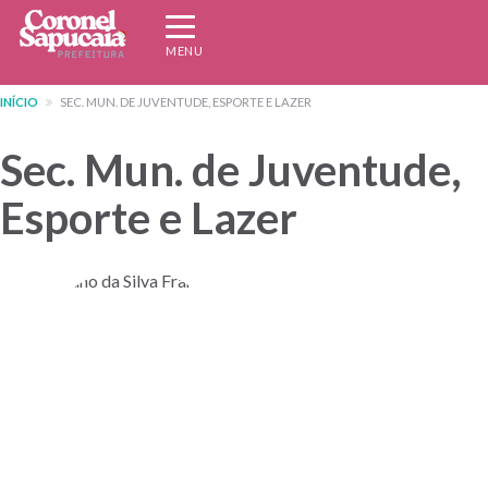
Pular
Expandir/recolher
para
navegação
MENU
o
conteúdo
INÍCIO
SEC. MUN. DE JUVENTUDE, ESPORTE E LAZER
principal
Sec. Mun. de Juventude,
Esporte e Lazer