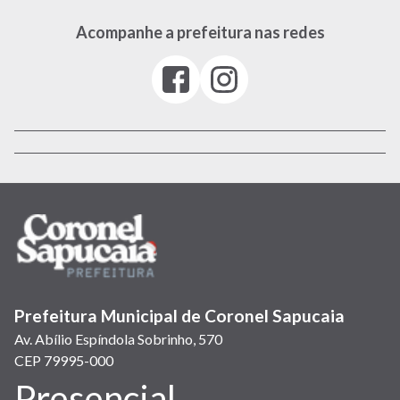
Acompanhe a prefeitura nas redes
Facebook
Instagram
(link
(link
abre
abre
em
em
nova
nova
janela)
janela)
Prefeitura Municipal de Coronel Sapucaia
Av. Abílio Espíndola Sobrinho, 570
CEP 79995-000
Presencial