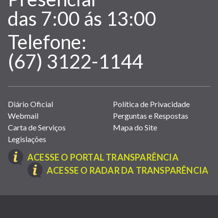
Atendimento:
das 7:00 ás 13:00
Telefone:
(67) 3122-1144
Links
Diário Oficial
Política de Privacidade
úteis
Webmail
Perguntas e Respostas
(abrem
Carta de Serviços
Mapa do Site
em
Legislações
nova
(LINK
ACESSE O PORTAL TRANSPARÊNCIA
janela)
ABRE
(L
ACESSE O RADAR DA TRANSPARÊNCIA
EM
A
NOVA
E
(link
JANELA)
N