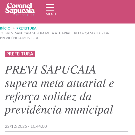
Pular
Expandir/recolher
para
navegação
MENU
o
conteúdo
INÍCIO
PREFEITURA
principal
PREVI SAPUCAIA SUPERA META ATUARIAL E REFORÇA SOLIDEZ DA
PREVIDÊNCIA MUNICIPAL
PREFEITURA
PREVI SAPUCAIA
supera meta atuarial e
reforça solidez da
previdência municipal
22/12/2025 - 10:44:00