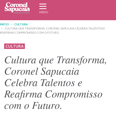
Pular
Expandir/recolher
para
navegação
MENU
o
conteúdo
INÍCIO
CULTURA
principal
CULTURA QUE TRANSFORMA, CORONEL SAPUCAIA CELEBRA TALENTOS E
REAFIRMA COMPROMISSO COM O FUTURO.
CULTURA
Cultura que Transforma,
Coronel Sapucaia
Celebra Talentos e
Reafirma Compromisso
com o Futuro.