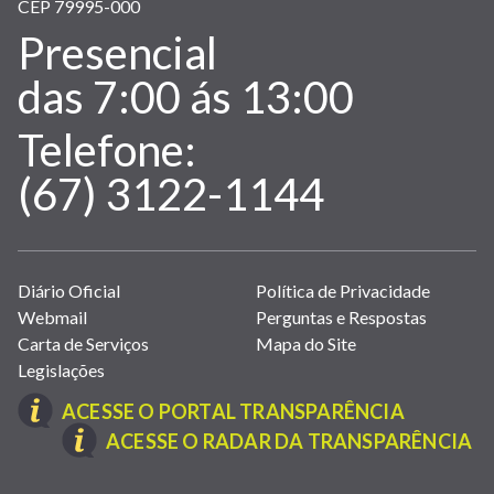
CEP 79995-000
Presencial
Atendimento:
das 7:00 ás 13:00
Telefone:
(67) 3122-1144
Links
Diário Oficial
Política de Privacidade
úteis
Webmail
Perguntas e Respostas
(abrem
Carta de Serviços
Mapa do Site
em
Legislações
nova
(LINK
ACESSE O PORTAL TRANSPARÊNCIA
janela)
ABRE
(L
ACESSE O RADAR DA TRANSPARÊNCIA
EM
A