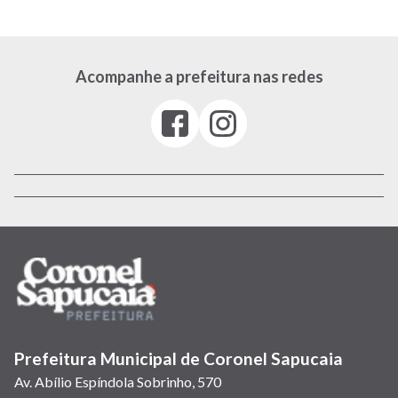
Acompanhe a prefeitura nas redes
Facebook
Instagram
(link
(link
abre
abre
em
em
nova
nova
janela)
janela)
Prefeitura Municipal de Coronel Sapucaia
Av. Abílio Espíndola Sobrinho, 570