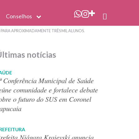
link
Instagram
Mais
Buscar
Conselhos
abre
(link
redes
no
em
abre
sociais
site
S PARA APROXIMADAMENTE TRÊS MIL ALUNOS.
nova
em
(link
janela)
nova
para
janela)
o
ltimas notícias
rodapé
do
AÚDE
site)
ª Conferência Municipal de Saúde
eúne comunidade e fortalece debate
obre o futuro do SUS em Coronel
apucaia
REFEITURA
refeita Niágara Kraievski anuncia