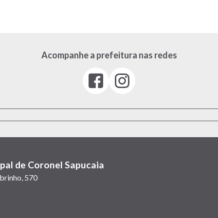
Acompanhe a prefeitura nas redes
Facebook
Instagram
(link
(link
abre
abre
em
em
nova
nova
janela)
janela)
ipal de Coronel Sapucaia
obrinho, 570