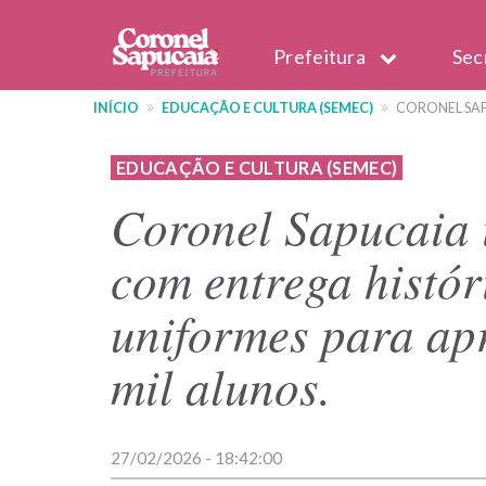
Pular
Main
para
Prefeitura
Sec
o
navigation
conteúdo
INÍCIO
EDUCAÇÃO E CULTURA (SEMEC)
CORONEL SAPU
principal
EDUCAÇÃO E CULTURA (SEMEC)
Coronel Sapucaia i
com entrega históri
uniformes para ap
mil alunos.
27/02/2026 - 18:42:00