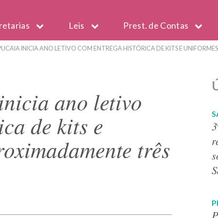
retarias
Leis
Prest. de Contas
CAIA INICIA ANO LETIVO COM ENTREGA HISTÓRICA DE KITS E UNIFORME
Ú
nicia ano letivo
S
ca de kits e
3
r
roximadamente três
s
S
P
P