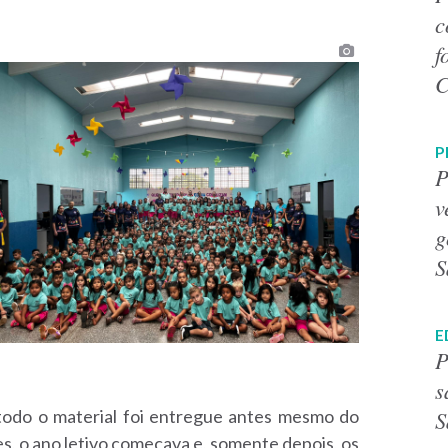
c
f
C
P
P
v
g
S
E
P
s
S
, todo o material foi entregue antes mesmo do
es, o ano letivo começava e, somente depois, os