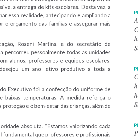
sive, a entrega de kits escolares. Desta vez, a
P
mar essa realidade, antecipando e ampliando a
A
ar o orçamento das famílias e assegurar mais
C
h
cação, Roseni Martins, e do secretário de
S
ita percorreu pessoalmente todas as unidades
com alunos, professores e equipes escolares,
desejou um ano letivo produtivo a toda a
P
C
h
 do Executivo foi a confecção do uniforme de
h
e baixas temperaturas. A medida reforça o
S
 proteção e o bem-estar das crianças, além de
P
ioridade absoluta. “Estamos valorizando cada
P
 fundamental que professores e profissionais