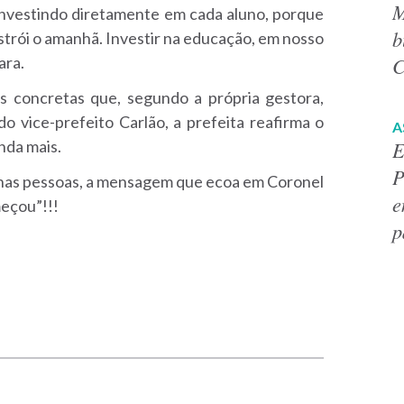
M
vestindo diretamente em cada aluno, porque
b
strói o amanhã. Investir na educação, em nosso
C
ara.
s concretas que, segundo a própria gestora,
 vice-prefeito Carlão, a prefeita reafirma o
A
E
nda mais.
P
 nas pessoas, a mensagem que ecoa em Coronel
e
meçou”!!!
p