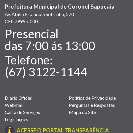
Prefeitura Municipal de Coronel Sapucaia
Av. Abílio Espíndola Sobrinho, 570
CEP 79995-000
Presencial
Atendimento:
das 7:00 ás 13:00
Telefone:
(67) 3122-1144
Links
Diário Oficial
Política de Privacidade
úteis
Webmail
Perguntas e Respostas
(abrem
Carta de Serviços
Mapa do Site
em
Legislações
nova
(LINK
ACESSE O PORTAL TRANSPARÊNCIA