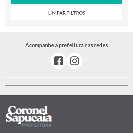
LIMPAR FILTROS
Acompanhe a prefeitura nas redes
Facebook
Instagram
(link
(link
abre
abre
em
em
nova
nova
janela)
janela)