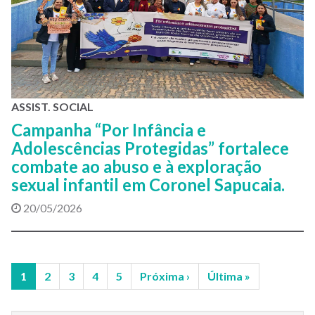
ASSIST. SOCIAL
Campanha “Por Infância e
Adolescências Protegidas” fortalece
combate ao abuso e à exploração
sexual infantil em Coronel Sapucaia.
20/05/2026
1
2
3
4
5
Próxima ›
Última »